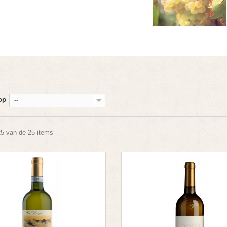
op
--
25 van de 25 items