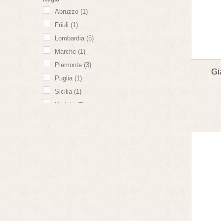
Verdicchio
(1)
Abruzzo
(1)
Friuli
(1)
Lombardia
(5)
Marche
(1)
Piëmonte
(3)
Gi
Puglia
(1)
Sicilia
(1)
Umbrië
(5)
Veneto
(5)