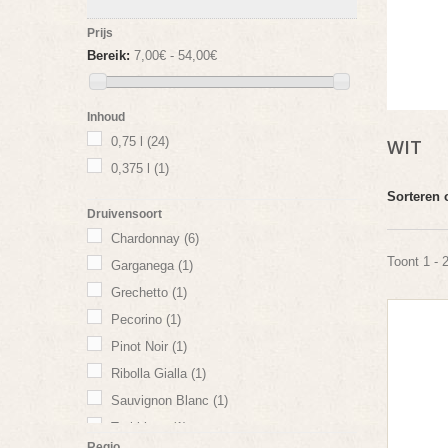
Prijs
Bereik:
7,00€ - 54,00€
Inhoud
0,75 l
(24)
WIT
0,375 l
(1)
Sorteren 
Druivensoort
Chardonnay
(6)
Toont 1 - 
Garganega
(1)
Grechetto
(1)
Pecorino
(1)
Pinot Noir
(1)
Ribolla Gialla
(1)
Sauvignon Blanc
(1)
Trebbiano
(1)
Regio