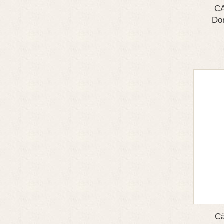
C
Dom
Cà