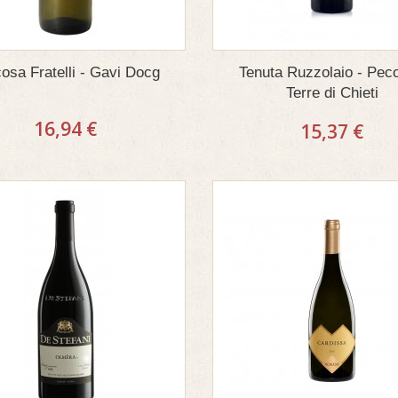
osa Fratelli - Gavi Docg
Tenuta Ruzzolaio - Peco
Terre di Chieti
16,94 €
15,37 €