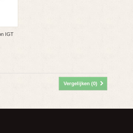
on IGT
Vergelijken (
0
)