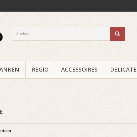
RANKEN
REGIO
ACCESSOIRES
DELICAT
IË
orieën