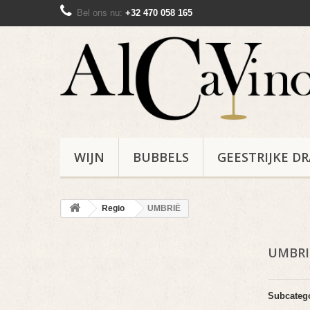
Bel ons nu:
+32 470 058 165
WIJN
BUBBELS
GEESTRIJKE D
Regio
UMBRIË
UMBR
Subcateg