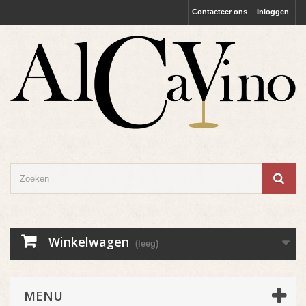
Contacteer ons
Inloggen
Winkelwagen
(leeg)
MENU