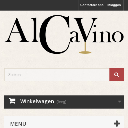
Contacteer ons
Inloggen
Winkelwagen
(leeg)
MENU