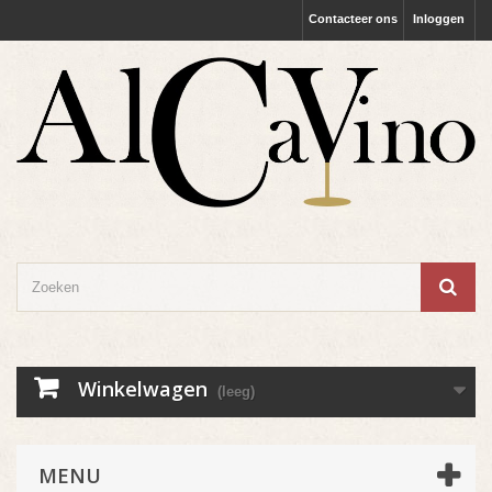
Contacteer ons
Inloggen
Winkelwagen
(leeg)
MENU