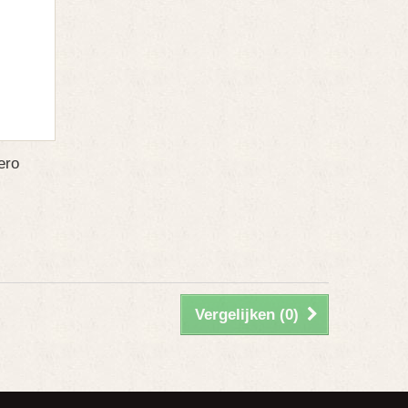
ero
Vergelijken (
0
)