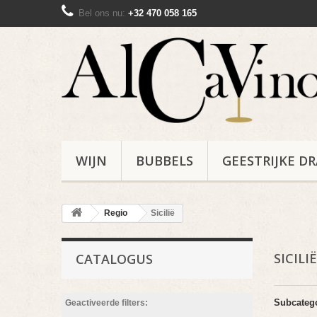
Bel ons nu:
+32 470 058 165
WIJN
BUBBELS
GEESTRIJKE D
Regio
Sicilië
SICILI
CATALOGUS
Subcateg
Geactiveerde filters: