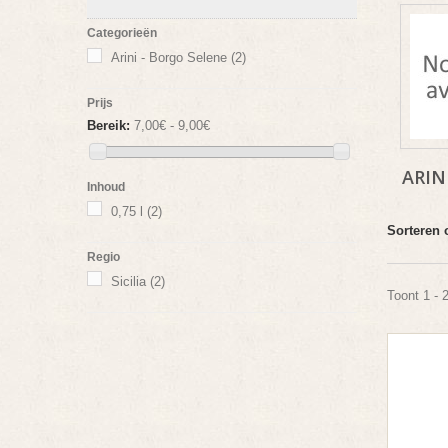
Categorieën
Arini - Borgo Selene
(2)
Prijs
Bereik:
7,00€ - 9,00€
ARIN
Inhoud
0,75 l
(2)
Sorteren 
Regio
Sicilia
(2)
Toont 1 - 