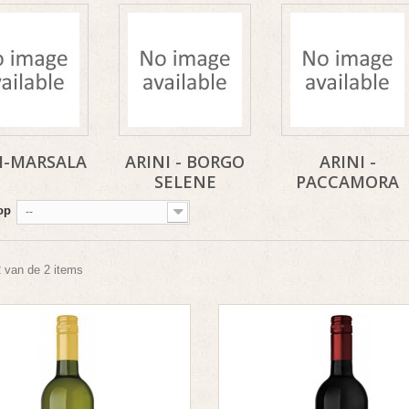
I-MARSALA
ARINI - BORGO
ARINI -
SELENE
PACCAMORA
op
--
2 van de 2 items