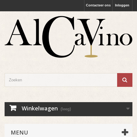
Contacteer ons
Inloggen
Winkelwagen
(leeg)
MENU