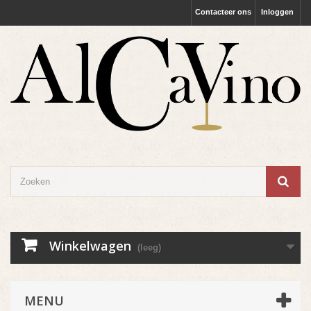
Contacteer ons
Inloggen
Winkelwagen
(leeg)
MENU