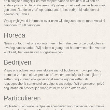
zo biologisch mogelijk en met respect voor de natuur hun wijnen en
andere producten te produceren. Wij willen u met veel plezier laten mee
genieten. "La dolce vita" op restaurant, in het bedrijf, bij vrienden of
gewoon bij u thuis.
Vraag vrijblijvend informatie over onze wijndegustaties op maat vanaf 4
personen tot 60 personen.
Horeca
Neem contact met ons op voor meer informatie over onze producten en
leveringsvoorwaarden. Wij helpen u graag met het samenstellen van uw
wijnkaart, het kiezen van suggestiewijnen.
Bedrijven
Vraag ons advies voor een lekkere wijn of bubbels om uw open deur,
promotie van een nieuw product of uw personeelsfeest in de kijker te
zetten. Wij kunnen ook gepersonaliseerde wijnpakketten als
relatiegeschenk samenstellen volgens uw budget.Wij organiseren privé
degustatie en proeverijen vraag vrijblijvend een offerte aan.
Particulieren
Wij bieden u originele wijntjes en aperitieven voor barbecue, communie