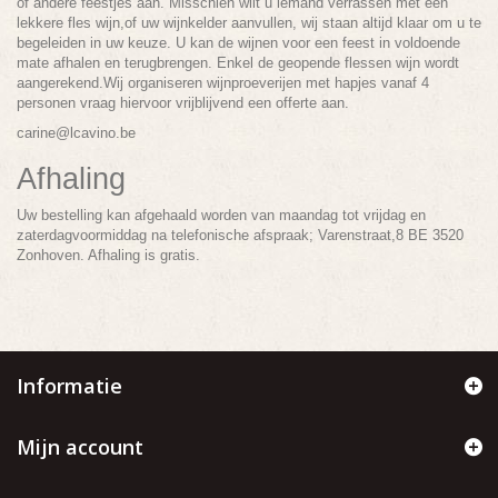
of andere feestjes aan. Misschien wilt u iemand verrassen met een
lekkere fles wijn,of uw wijnkelder aanvullen, wij staan altijd klaar om u te
begeleiden in uw keuze. U kan de wijnen voor een feest in voldoende
mate afhalen en terugbrengen. Enkel de geopende flessen wijn wordt
aangerekend.Wij organiseren wijnproeverijen met hapjes vanaf 4
personen vraag hiervoor vrijblijvend een offerte aan.
carine@lcavino.be
Afhaling
Uw bestelling kan afgehaald worden van maandag tot vrijdag en
zaterdagvoormiddag na telefonische afspraak; Varenstraat,8 BE 3520
Zonhoven. Afhaling is gratis.
Informatie
Mijn account